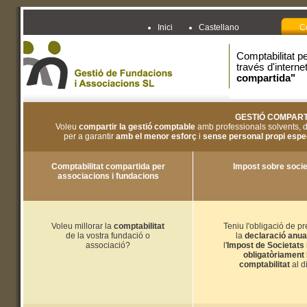
Inici
Castellano
Co
Comptabilitat p
través d'interne
compartida"
GESTIÓ COMPART
Voleu
compartir la gestió comptable
amb professionals solvents, 
per a garantir
amb el menor esforç
i
sense personal propi espec
Comptabilitat compartida per
Impost sobre socie
associacions i fundacions
Voleu millorar la
comptabilitat
Teniu l'obligació de p
de la vostra fundació o
la
declaració anua
associació?
l'
Impost de Societats
obligatòriament
comptabilitat
al d