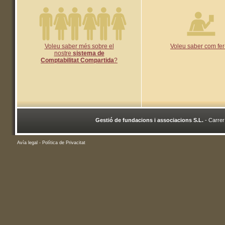
Voleu saber més sobre el
Voleu saber com fe
nostre
sistema de
Comptabilitat Compartida
?
Gestió de fundacions i associacions S.L.
- Carrer
Avía legal
-
Política de Privacitat